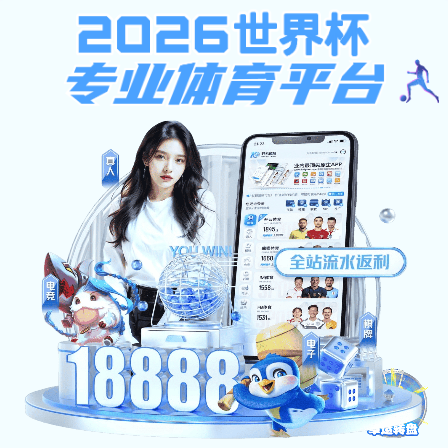
k1体育app
k1体育app取现到账速度快的-百度买球指南
提示：访问地址无效，m=home找不到对应的栏目！
首页
关闭此页