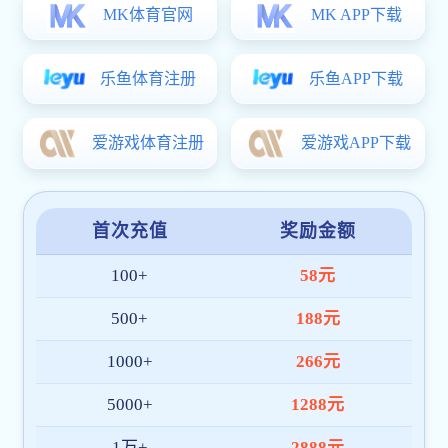
俄罗斯甲级联赛在相关学术领域的影响力。
此次参会是我院教师活跃于国内高水平学术舞台的积极体
现，也为竞彩网中国体育,俄罗斯甲级联赛在新能源材料方
向的科研发展积累了宝贵资源。未来，物电竞彩网中国体
育,俄罗斯甲级联赛将继续鼓励教师参与高水平学术交流，
推动科研创新与人才培养协同发展。