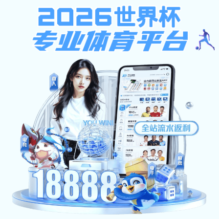
k1体育app
您所在的位置：
首页
新闻中心
学术纵横
k1体育app:物电竞彩网中国体育,俄罗斯甲级联
赛孙兵教授受邀参加中国晶体学会第三届陶瓷青
年学术会议并在热电材料分会作邀请报告
来源：物理与电子信息竞彩网中国体育,俄罗斯甲级联赛 发布时间：2026-04-21
为促进学术交流，展示热电材料领域最新研究成果，2026
年4月9日至12日，由中国晶体学会与云南大学联合主办的
“中国晶体学会第三届陶瓷青年学术会议暨晶态复合材料研
讨会”在云南昆明召开。物电竞彩网中国体育,俄罗斯甲级
联赛孙兵教授受邀出席本次大会，并在热电材料分会（分
会5）作邀请报告。