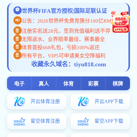
摄影：刘冬宇
地址
联系我们
主校区：山东省潍坊市东风东街5147号
联系电话：0536-8785100
安顺校区：山东省潍坊市潍城区卧龙西街2829号
招生电话：0536-8785670 0536-8785173
邮政编码：261061
建设维护：党委宣传部（新闻中心）
Copyright ? 2005- 版权所有：k1体育app 鲁公网安备 37079402000792号 鲁ICP备05002384号-1
k1体育app取现到账速度快的-百度买球指南