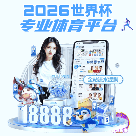
k1体育app
您所在的位置：
首页
活力潍院
遇见潍院
k1体育app:视觉潍院
来源：k1体育app 发布时间：2026-06-01