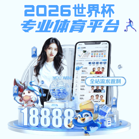
k1体育app
您所在的位置：
首页
新闻中心
校园动态
k1体育app:博鱼电竞注册ob视讯深入思政课堂
听课调研
来源：马克思主义竞彩网中国体育,俄罗斯甲级联赛 发布时间：2026-06-05
本网讯 近日，博鱼电竞注册党委书记来逢波，党委副书
记、校长王霞深入课堂听思政课并调研思政课建设工作。