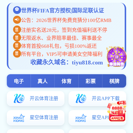
课堂上，来逢波、王霞分别听取中国共产党理论与实践教
学部温洪玉、习近平新时代中国特色社会主义思想概论教
学部周斌的课程授课，细致了解课堂组织、课堂环境等方
面情况和学生学习状态。课后，与任课教师进行交流，对
任课教师的授课内容、教学态度、课堂效果予以充分肯
定，围绕推进党的创新理论“三进”、创新课堂组织形式、
提升课堂吸引力等方面与任课教师开展讨论，并对马克思
主义竞彩网中国体育,俄罗斯甲级联赛进一步加强思政课建
设提出指导意见。